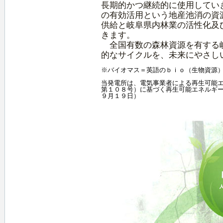
長期的かつ継続的に使用してい
の有効活用という地産池消の資
供給と岐阜県内林業の活性化及
きます。
全国有数の森林資源を有する岐
的なサイクルを、未来にやさし
※バイオマス＝英語のｂｉｏ（生物資源
当発電所は、電気事業者による再生可能
第１０８号）に基づく再生可能エネルギ
９月１９日）